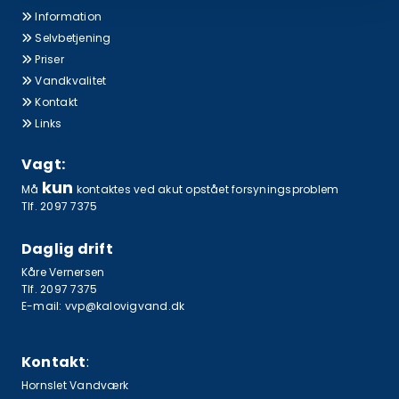
Information

Selvbetjening

Priser

Vandkvalitet

Kontakt

Links

Vagt:
kun
Må
kontaktes ved akut opstået forsyningsproblem
Tlf. 2097 7375
Daglig drift
Kåre Vernersen
Tlf. 2097 7375
E-mail:
vvp@kalovigvand.dk
Kontakt
:
Hornslet Vandværk