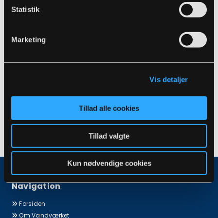
Referat fra møde 16. januar 2023 findes
Statistik
HER

Referat fra møde 27. oktober 2022 findes
Marketing
HER

Referat fra møde 7. september 2022 findes
HER

Vis detaljer
Tillad alle cookies
Tillad valgte
Kun nødvendige cookies
Navigation
:
Forsiden

Om Vandværket
