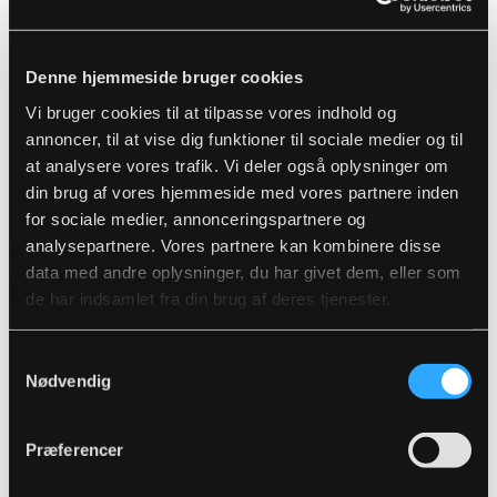
Referat fra møde 16. april 2024 findes
HER

Referat fra møde 12. marts 2024 findes
Denne hjemmeside bruger cookies
HER

Vi bruger cookies til at tilpasse vores indhold og
annoncer, til at vise dig funktioner til sociale medier og til
Referat fra møde 30. januar 2024 findes
at analysere vores trafik. Vi deler også oplysninger om
HER

din brug af vores hjemmeside med vores partnere inden
Referat fra møde 10. oktober 2023 findes
for sociale medier, annonceringspartnere og
HER

analysepartnere. Vores partnere kan kombinere disse
data med andre oplysninger, du har givet dem, eller som
Referat fra møde 31. august 2023 findes
de har indsamlet fra din brug af deres tjenester.
HER

Referat fra møde 12. juni 2023 findes
HER

Samtykkevalg
Nødvendig
Referat fra møde 24. april 2023 findes
HER

Referat fra møde 14. marts 2023 findes
Præferencer
HER
